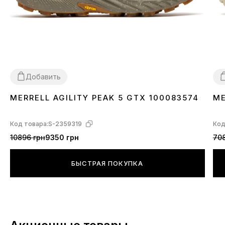
Добавить
MERRELL AGILITY PEAK 5 GTX 100083574
ME
44
47
4
Код товара:
S-2359319
Код
10896 грн
9350 грн
708
БЫСТРАЯ ПОКУПКА