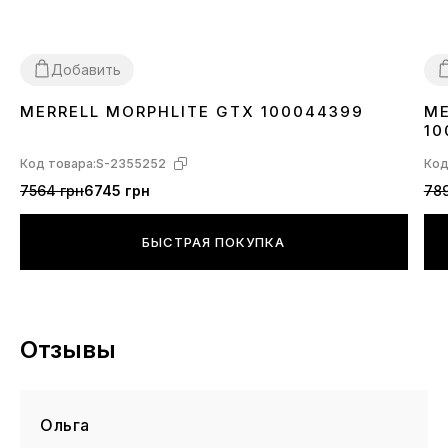
Добавить
MERRELL MORPHLITE GTX 100044399
ME
36
4
10
Код товара:
S-2355252
Код
7564 грн
6745 грн
789
БЫСТРАЯ ПОКУПКА
Отзывы
Ольга