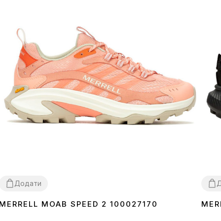
Додати
MERRELL MOAB SPEED 2 100027170
MER
40
41