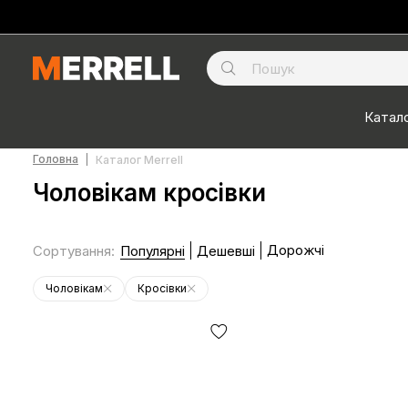
Катало
Головна
Каталог Merrell
Чоловікам кросівки
Дорожчі
Сортування
:
Популярні
Дешевші
Чоловікам
Кросівки