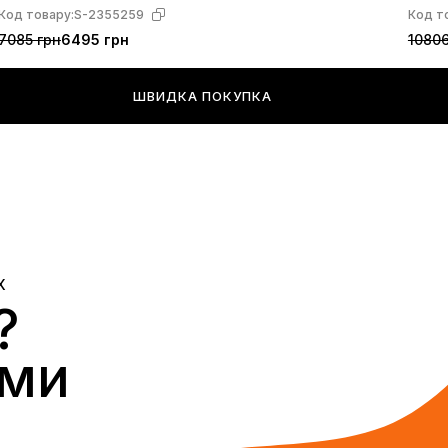
Код товару:
S-2355259
Код т
7085 грн
6495 грн
10806
ШВИДКА ПОКУПКА
Х
?
ами