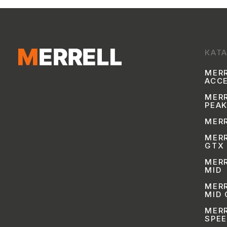
КАТ
MER
ACC
MERR
PEAK
MERR
MERR
GTX
MERR
MID
MERR
MID
MER
SPE