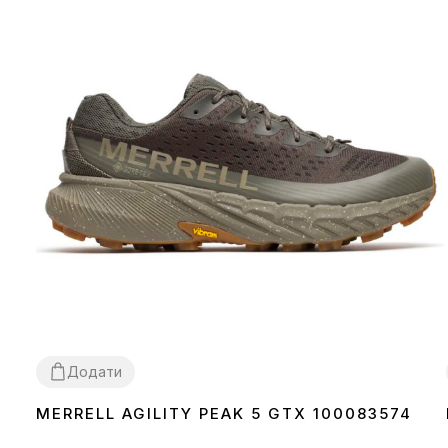
Додати
MERRELL AGILITY PEAK 5 GTX 100083574
44
47