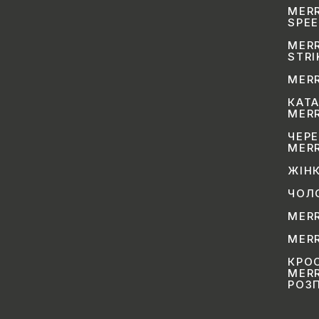
MER
SPEE
MERR
STRI
MER
КАТ
MER
ЧЕР
MER
ЖІН
ЧОЛ
MER
MER
КРО
MER
РОЗ