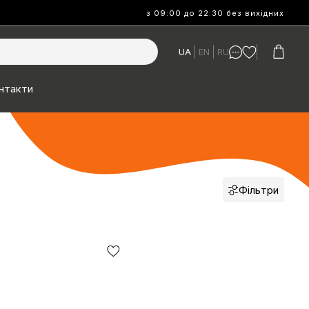
з 09:00 до 22:30 без вихідних
UA
EN
RU
нтакти
Фільтри