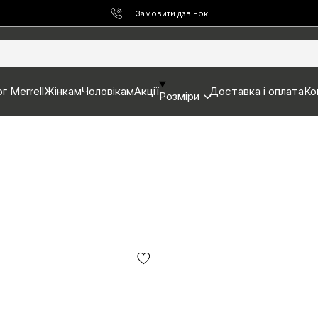
Замовити дзвінок
г Merrell
Жінкам
Чоловікам
Акції
Доставка і оплата
Ко
Розміри