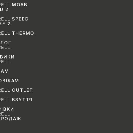
RELL MOAB
D 2
ELL SPEED
KE 2
RELL THERMO
АЛОГ
RELL
ЕВИКИ
RELL
КАМ
ОВІКАМ
RELL OUTLET
RELL ВЗУТТЯ
СІВКИ
RELL
ПРОДАЖ