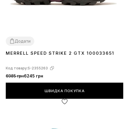
Додати
MERRELL SPEED STRIKE 2 GTX 100033651
36
Код товару:
S-2355263
6985 грн
6245 грн
ШВИДКА ПОКУПКА