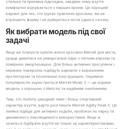
стелька та приємна підкладка, завдяки чому взуття
комфортно відчувається з перших кроків. Це хороший
варіант для тих, хто шукає практичні кросівки, які не
втрачають форму і не руйнуються після одного сезону.
Як вибрати модель під свої
задачі
Якщо ви плануєте купити жіночі кросівки Merrell для міста,
краще дивитися на універсальні пари з легким верхом та
помірною амортизацією. Для більш активних прогулянок і
нерівних поверхонь підійдуть варіанти з вираженим
протектором та посиленою конструкцією. Окремою
популярністю користуються
Merrell Moab 3
— це відома
модель з хорошою стійкістю та надійним зчепленням.
Тим, хто любить швидкий темп і більш спортивний
характер взуття, варто розглянути
Merrell Agility Peak 5
. Ця
лінійка підійде для активної ходьби, пробіжок по парку та
динамічного повсякденного використання. Якщо ж
хочеться підібрати взуття не тільки за характеристиками,