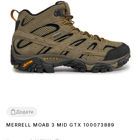
Додати
MERRELL MOAB 3 MID GTX 100073889
41.5
44.5
46.5