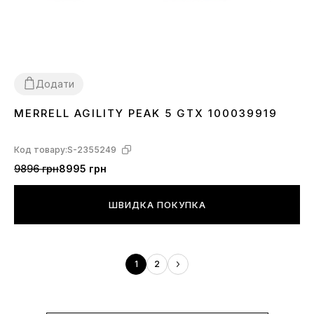
Додати
MERRELL AGILITY PEAK 5 GTX 100039919
36
Код товару:
S-2355249
9896 грн
8995 грн
ШВИДКА ПОКУПКА
1
2