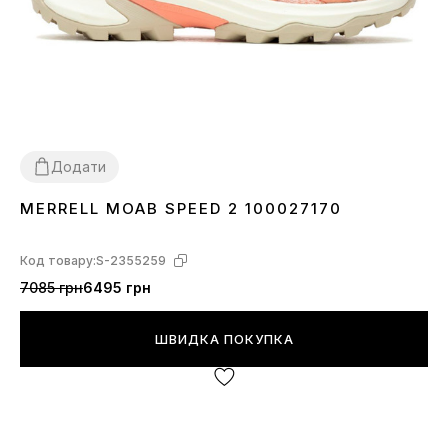
Додати
MERRELL MOAB SPEED 2 100027170
40
Код товару:
S-2355259
7085 грн
6495 грн
ШВИДКА ПОКУПКА