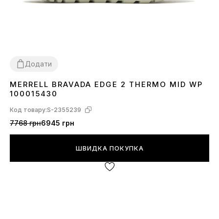
Додати
MERRELL BRAVADA EDGE 2 THERMO MID WP
39
40
100015430
Код товару:
S-2355239
7768 грн
6945 грн
ШВИДКА ПОКУПКА