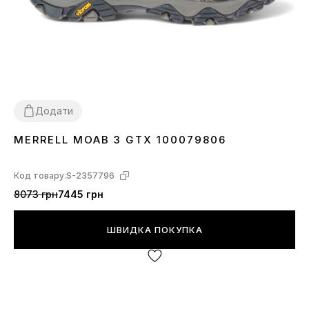
Додати
MERRELL MOAB 3 GTX 100079806
38.5
Код товару:
S-2357796
8073 грн
7445 грн
ШВИДКА ПОКУПКА