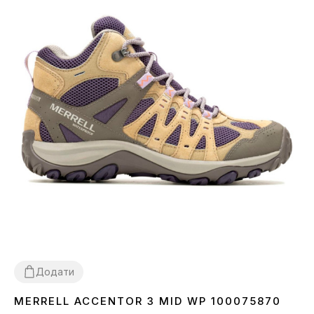
Додати
MERRELL ACCENTOR 3 MID WP 100075870
36