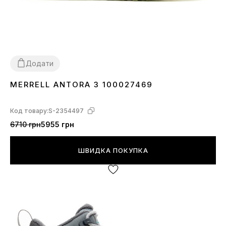
Додати
MERRELL ANTORA 3 100027469
36
Код товару:
S-2354497
6710 грн
5955 грн
ШВИДКА ПОКУПКА