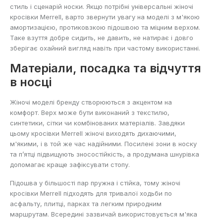
стиль і сценарій носки. Якщо потрібні універсальні жіночі
кросівки Merrell, варто звернути увагу на моделі з м'якою
амортизацією, протиковзкою підошвою та міцним верхом.
Таке взуття добре сидить, не давить, не натирає і довго
зберігає охайний вигляд навіть при частому використанні.
Матеріали, посадка та відчуття
в носці
Жіночі моделі бренду створюються з акцентом на
комфорт. Верх може бути виконаний з текстилю,
синтетики, сітки чи комбінованих матеріалів. Завдяки
цьому кросівки Merrell жіночі виходять дихаючими,
м'якими, і в той же час надійними. Посилені зони в носку
та п’ятці підвищують зносостійкість, а продумана шнурівка
допомагає краще зафіксувати стопу.
Підошва у більшості пар пружна і стійка, тому жіночі
кросівки Merrell підходять для тривалої ходьби по
асфальту, плитці, парках та легким природним
маршрутам. Всередині зазвичай використовується м'яка