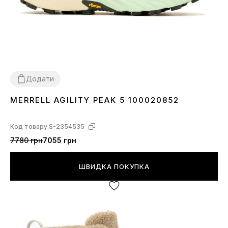
Додати
MERRELL AGILITY PEAK 5 100020852
36
Код товару:
S-2354535
7780 грн
7055 грн
ШВИДКА ПОКУПКА