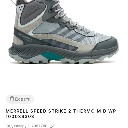
Додати
MERRELL SPEED STRIKE 2 THERMO MID WP
37
40
100039303
Код товару:
S-2357788