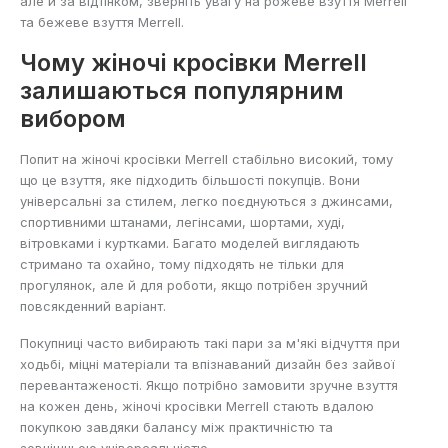
але й за відтінком, зверніть увагу на
рожеве взуття Merrell
та
бежеве взуття Merrell
.
Чому жіночі кросівки Merrell
залишаються популярним
вибором
Попит на жіночі кросівки Merrell стабільно високий, тому
що це взуття, яке підходить більшості покупців. Вони
універсальні за стилем, легко поєднуються з джинсами,
спортивними штанами, легінсами, шортами, худі,
вітровками і куртками. Багато моделей виглядають
стримано та охайно, тому підходять не тільки для
прогулянок, але й для роботи, якщо потрібен зручний
повсякденний варіант.
Покупниці часто вибирають такі пари за м'які відчуття при
ходьбі, міцні матеріали та впізнаваний дизайн без зайвої
перевантаженості. Якщо потрібно замовити зручне взуття
на кожен день, жіночі кросівки Merrell стають вдалою
покупкою завдяки балансу між практичністю та
зовнішньою універсальністю.