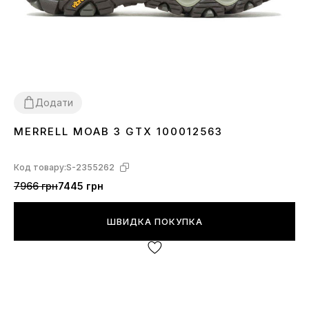
Додати
MERRELL MOAB 3 GTX 100012563
36
Код товару:
S-2355262
7966 грн
7445 грн
ШВИДКА ПОКУПКА