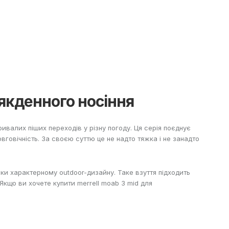
сякденного носіння
ривалих піших переходів у різну погоду. Ця серія поєднує
овговічність. За своєю суттю це не надто тяжка і не занадто
ки характерному outdoor-дизайну. Таке взуття підходить
 Якщо ви хочете купити merrell moab 3 mid для