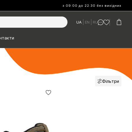
з 09:00 до 22:30 без вихідних
UA
EN
RU
нтакти
Фільтри