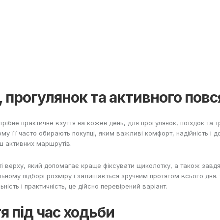
а, прогулянок та активного пов
рібне практичне взуття на кожен день, для прогулянок, поїздок та т
ому її часто обирають покупці, яким важливі комфорт, надійність і д
ьш активних маршрутів.
ті верху, який допомагає краще фіксувати щиколотку, а також завдя
ильному підборі розміру і залишається зручним протягом всього дня.
ність і практичність, це дійсно перевірений варіант.
я під час ходьби