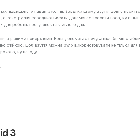
онах підвищеного навантаження. Завдяки цьому взуття довго носитьс
, а конструкція середньої висоти допомагає зробити посадку більш
ь для роботи, прогулянок і активного дня.
я з різними поверхнями. Вона допомагає почуватися більш стабільно 
 стійкою, щоб взуття можна було використовувати не тільки для по
прохолодну погоду.
ю
id 3