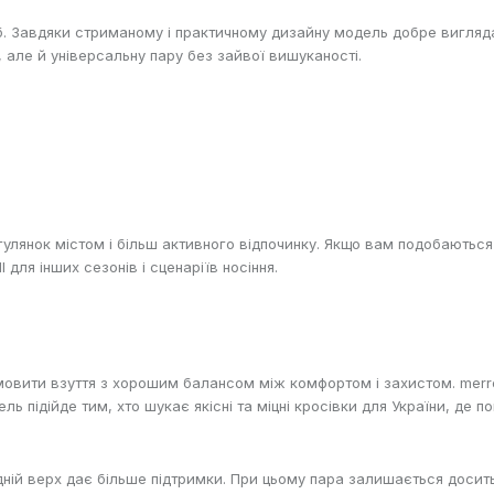
. Завдяки стриманому і практичному дизайну модель добре виглядає
, але й універсальну пару без зайвої вишуканості.
огулянок містом і більш активного відпочинку. Якщо вам подобаютьс
l
для інших сезонів і сценаріїв носіння.
 замовити взуття з хорошим балансом між комфортом і захистом. me
ль підійде тим, хто шукає якісні та міцні кросівки для України, де
ій верх дає більше підтримки. При цьому пара залишається досить