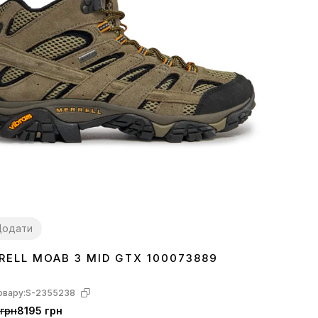
Додати
RELL MOAB 3 MID GTX 100073889
44.5
46.5
овару:
S-2355238
грн
8195 грн