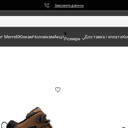
Замовити дзвінок
г Merrell
Жінкам
Чоловікам
Акції
Доставка і оплата
Ко
Розміри