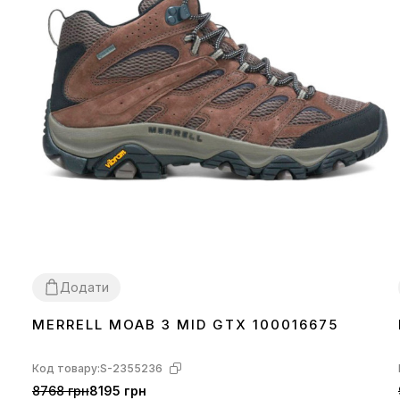
Додати
MERRELL MOAB 3 MID GTX 100016675
41
43
Код товару:
S-2355236
8768 грн
8195 грн