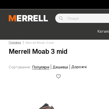
Катало
Головна
Merrell Moab 3 mid
Merrell Moab 3 mid
Дорожчі
Сортування
:
Популярні
Дешевші