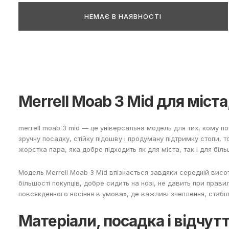
НЕМАЄ В НАЯВНОСТІ
Merrell Moab 3 Mid для міст
merrell moab 3 mid — це універсальна модель для тих, кому пот
зручну посадку, стійку підошву і продуману підтримку стопи, т
жорстка пара, яка добре підходить як для міста, так і для біл
Модель Merrell Moab 3 Mid впізнається завдяки середній висо
більшості покупців, добре сидить на нозі, не давить при прав
повсякденного носіння в умовах, де важливі зчеплення, стабіль
Матеріали, посадка і відчутт