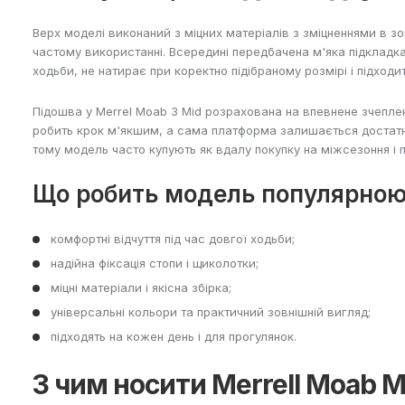
Верх моделі виконаний з міцних матеріалів з зміцненнями в з
частому використанні. Всередині передбачена м'яка підкладка
ходьби, не натирає при коректно підібраному розмірі і підходит
Підошва у Merrel Moab 3 Mid розрахована на впевнене зчепленн
робить крок м'якшим, а сама платформа залишається достатньо
тому модель часто купують як вдалу покупку на міжсезоння і 
Що робить модель популярно
комфортні відчуття під час довгої ходьби;
надійна фіксація стопи і щиколотки;
міцні матеріали і якісна збірка;
універсальні кольори та практичний зовнішній вигляд;
підходять на кожен день і для прогулянок.
З чим носити Merrell Moab M