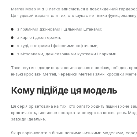
Merrell Moab Mid 3 легко вписуються в повсякденний гардероб
Це чудовий варіант для тих, хто шукає не тільки функціональну
з прямими джинсами і щільними штанами;
з карго і джоггерами;
з худі, светрами і флісовими кофтинами;
з вітровками, демісезонними куртками і парками.
Таке взуття підходить для повсякденного носіння, поїздок, пр
низькі кросівки Merrell
,
черевики Merrell
і
зямні кросівки Merrel
Кому підійде ця модель
Ця серія орієнтована на тих, хто багато ходить пішки і хоче
практичність, впевнена посадка та ресурс на кожен день. Моде
завжди ідеальне.
Якщо порівнювати з більш легкими низькими моделями, середн