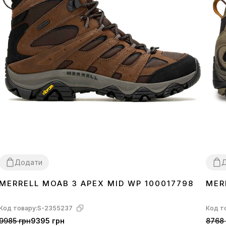
Додати
MERRELL MOAB 3 APEX MID WP 100017798
MER
43
41.5
Код товару:
S-2355237
Код т
9985 грн
9395 грн
8768 