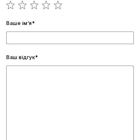
Ваше ім’я*
Ваш відгук*