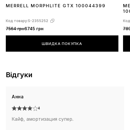
MERRELL MORPHLITE GTX 100044399
ME
36
4
10
Код товару:
S-2355252
Код
7564 грн
6745 грн
789
ШВИДКА ПОКУПКА
Відгуки
Анна
4
Кайф, амортизация супер.