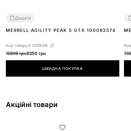
Додати
MERRELL AGILITY PEAK 5 GTX 100083574
ME
44
47
4
Код товару:
S-2359319
Код
10896 грн
9350 грн
708
ШВИДКА ПОКУПКА
Акційні товари